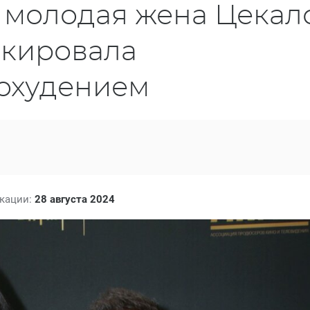
: молодая жена Цекал
окировала
охудением
икации:
28 августа 2024