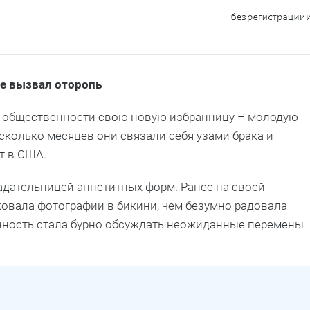
е вызвал оторопь
ил общественности свою новую избранницу – молодую
сколько месяцев они связали себя узами брака и
т в США.
адательницей аппетитных форм. Ранее на своей
ковала фотографии в бикини, чем безумно радовала
енность стала бурно обсуждать неожиданные перемены