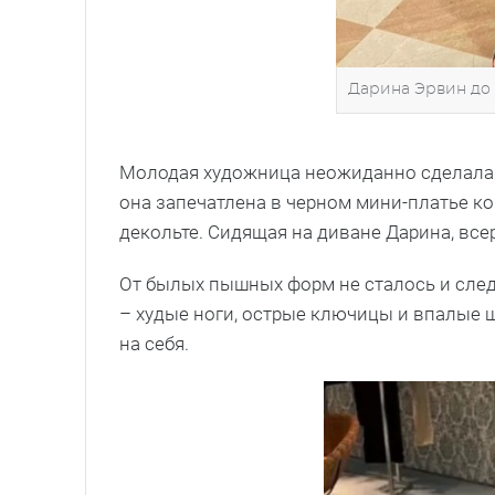
Дарина Эрвин до 
Молодая художница неожиданно сделала 
она запечатлена в черном мини-платье к
декольте. Сидящая на диване Дарина, вс
От былых пышных форм не сталось и след
– худые ноги, острые ключицы и впалые 
на себя.