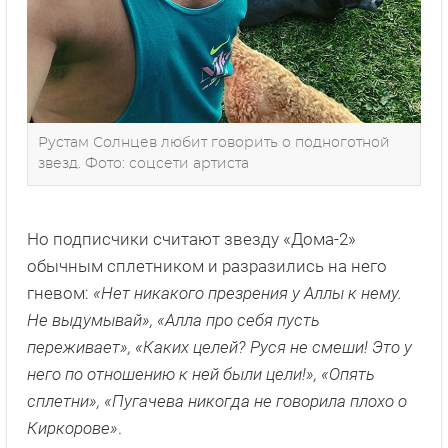
Рустам Солнцев любит говорить о подноготной
звезд. Фото: соцсети артиста
Но подписчики считают звезду «Дома-2»
обычным сплетником и разразились на него
гневом:
«Нет никакого презрения у Аллы к нему.
Не выдумывай», «Алла про себя пусть
переживает», «Каких целей? Руся не смеши! Это у
него по отношению к ней были цели!», «Опять
сплетни», «Пугачева никогда не говорила плохо о
Киркорове»
.