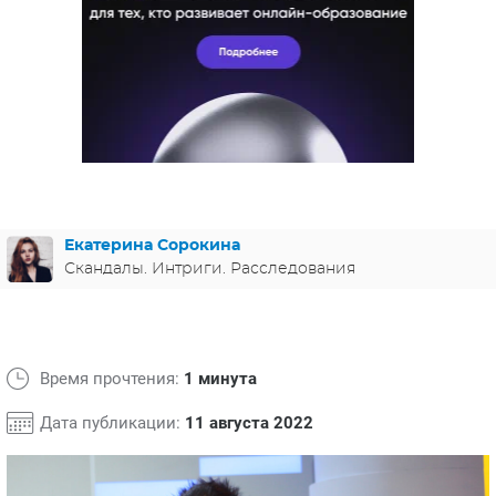
ЯПОНИЯ
СВЕТСКИЕ НОВОСТИ
МЕЛОДРАМЫ
ИСПАНИЯ
ТЕСТЫ
ФРАНЦИЯ
СПОЙЛЕРЫ ИЗ СЕРИАЛОВ
ГЕРМАНИЯ
Екатерина Сорокина
Скандалы. Интриги. Расследования
Время прочтения:
1 минута
Дата публикации:
11 августа 2022