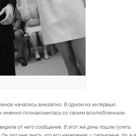
енов начались внезапно. В одном из интервью
ак именно познакомилась со своим возлюбленным.
видела от него сообщение. В этот же день пошли гулять.
Он дал мне знать, что его намерения — серьезные. Ну, а я