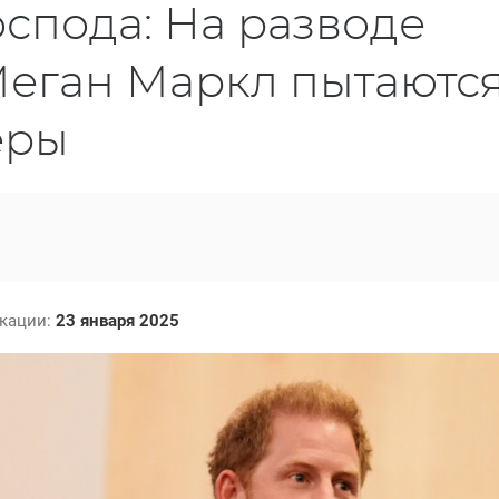
оспода: На разводе
Меган Маркл пытаютс
еры
икации:
23 января 2025