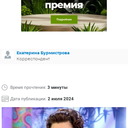
ЯПОНИЯ
СВЕТСКИЕ НОВОСТИ
МЕЛОДРАМЫ
ИСПАНИЯ
ТЕСТЫ
ФРАНЦИЯ
СПОЙЛЕРЫ ИЗ СЕРИАЛОВ
ГЕРМАНИЯ
Екатерина Бурмистрова
Корреспондент
Время прочтения:
3 минуты
Дата публикации:
2 июля 2024