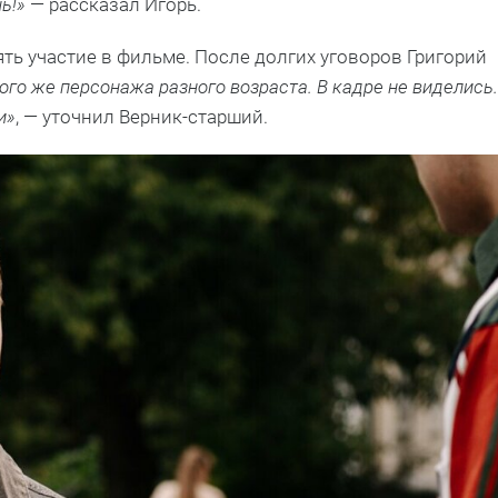
ь!»
— рассказал Игорь.
ять участие в фильме. После долгих уговоров Григорий
ого же персонажа разного возраста. В кадре не виделись.
и»
, — уточнил Верник-старший.