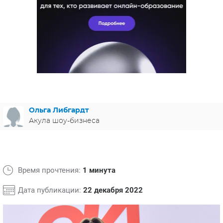
ЯПОНИЯ
СВЕТСКИЕ НОВОСТИ
МЕЛОДРАМЫ
ИСПАНИЯ
ТЕСТЫ
ФРАНЦИЯ
СПОЙЛЕРЫ ИЗ СЕРИАЛОВ
ГЕРМАНИЯ
Ольга Либгардт
Акула шоу-бизнеса
Время прочтения:
1 минута
Дата публикации:
22 декабря 2022