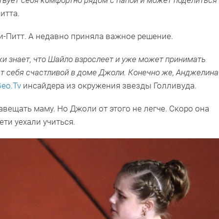
ствует себя комфортно рядом с папой и может поделиться
итта.
-Питт. А недавно приняла важное решение.
и знает, что Шайло взрослеет и уже может принимать
т себя счастливой в доме Джоли. Конечно же, Анджелина
Geo.Tv
инсайдера из окружения звезды Голливуда.
вещать маму. Но Джоли от этого не легче. Скоро она
ети уехали учиться.