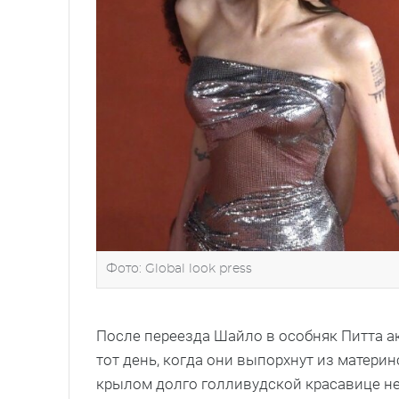
Фото: Global look press
После переезда Шайло в особняк Питта а
тот день, когда они выпорхнут из матери
крылом долго голливудской красавице не