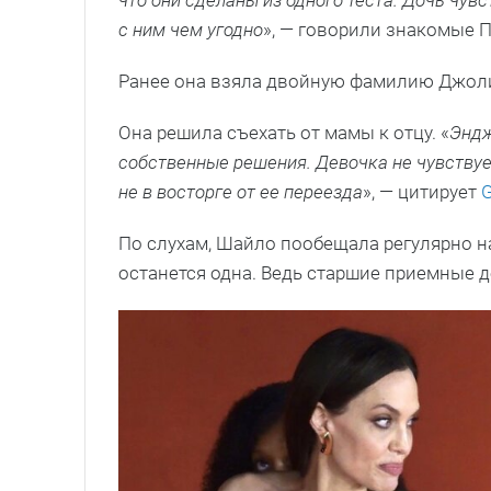
что они сделаны из одного теста. Дочь чув
с ним чем угодно
», — говорили знакомые П
Ранее она взяла двойную фамилию Джоли
Она решила съехать от мамы к отцу. «
Эндж
собственные решения. Девочка не чувствуе
не в восторге от ее переезда
», — цитирует
По слухам, Шайло пообещала регулярно на
останется одна. Ведь старшие приемные д