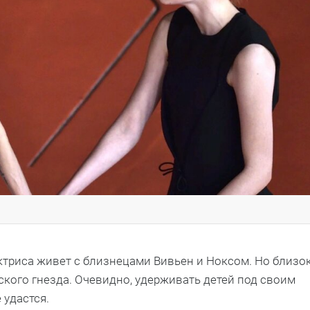
ктриса живет с близнецами Вивьен и Ноксом. Но близо
нского гнезда. Очевидно, удерживать детей под своим
 удастся.