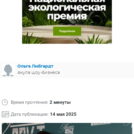
ЯПОНИЯ
СВЕТСКИЕ НОВОСТИ
МЕЛОДРАМЫ
ИСПАНИЯ
ТЕСТЫ
ФРАНЦИЯ
СПОЙЛЕРЫ ИЗ СЕРИАЛОВ
ГЕРМАНИЯ
Ольга Либгардт
Акула шоу-бизнеса
Время прочтения:
2 минуты
Дата публикации:
14 мая 2025