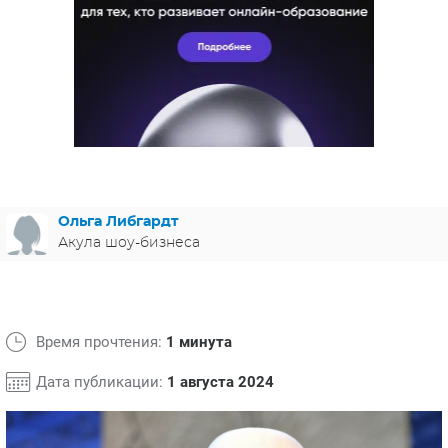
ЯПОНИЯ
СВЕТСКИЕ НОВОСТИ
МЕЛОДРАМЫ
ИСПАНИЯ
ТЕСТЫ
ФРАНЦИЯ
СПОЙЛЕРЫ ИЗ СЕРИАЛОВ
ГЕРМАНИЯ
Ольга Либгардт
Акула шоу-бизнеса
Время прочтения:
1 минута
Дата публикации:
1 августа 2024