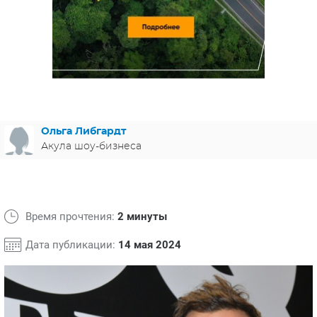
ЯПОНИЯ
СВЕТСКИЕ НОВОСТИ
МЕЛОДРАМЫ
ИСПАНИЯ
ТЕСТЫ
ФРАНЦИЯ
СПОЙЛЕРЫ ИЗ СЕРИАЛОВ
ГЕРМАНИЯ
Ольга Либгардт
Акула шоу-бизнеса
Время прочтения:
2 минуты
Дата публикации:
14 мая 2024