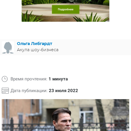
ЯПОНИЯ
СВЕТСКИЕ НОВОСТИ
МЕЛОДРАМЫ
ИСПАНИЯ
ТЕСТЫ
ФРАНЦИЯ
СПОЙЛЕРЫ ИЗ СЕРИАЛОВ
ГЕРМАНИЯ
Ольга Либгардт
Акула шоу-бизнеса
Время прочтения:
1 минута
Дата публикации:
23 июля 2022