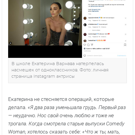
В школе Екатерина Варнава натерпелась
насмешек от одноклассников. Фото: личная
страница Instagram актрисы
Екатерина не стесняется операций, которые
делала.
«Я два раза уменьшала грудь. Первый раз
— неудачно. Нос свой очень люблю и тоже не
трогала. Когда смотрела старые выпуски Comedy
Woman, хотелось сказать себе: «Что ж ты, мать,