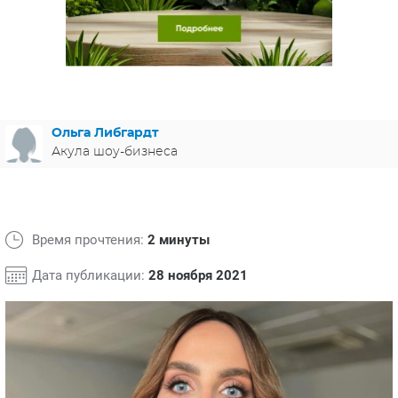
ЯПОНИЯ
СВЕТСКИЕ НОВОСТИ
МЕЛОДРАМЫ
ИСПАНИЯ
ТЕСТЫ
ФРАНЦИЯ
СПОЙЛЕРЫ ИЗ СЕРИАЛОВ
ГЕРМАНИЯ
Ольга Либгардт
Акула шоу-бизнеса
Время прочтения:
2 минуты
Дата публикации:
28 ноября 2021