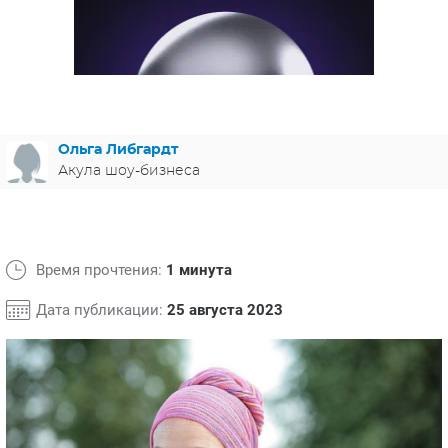
ЯПОНИЯ
СВЕТСКИЕ НОВОСТИ
МЕЛОДРАМЫ
ИСПАНИЯ
ТЕСТЫ
ФРАНЦИЯ
СПОЙЛЕРЫ ИЗ СЕРИАЛОВ
ГЕРМАНИЯ
Ольга Либгардт
Акула шоу-бизнеса
Время прочтения:
1 минута
Дата публикации:
25 августа 2023