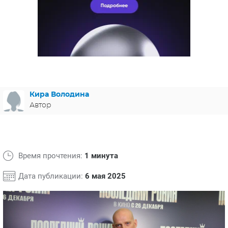
ЯПОНИЯ
СВЕТСКИЕ НОВОСТИ
МЕЛОДРАМЫ
ИСПАНИЯ
ТЕСТЫ
ФРАНЦИЯ
СПОЙЛЕРЫ ИЗ СЕРИАЛОВ
ГЕРМАНИЯ
Кира Володина
Автор
Время прочтения:
1 минута
Дата публикации:
6 мая 2025