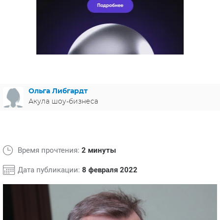
ЯПОНИЯ
СВЕТСКИЕ НОВОСТИ
МЕЛОДРАМЫ
ИСПАНИЯ
ТЕСТЫ
ФРАНЦИЯ
СПОЙЛЕРЫ ИЗ СЕРИАЛОВ
ГЕРМАНИЯ
Ольга Либгардт
Акула шоу-бизнеса
Время прочтения:
2 минуты
Дата публикации:
8 февраля 2022