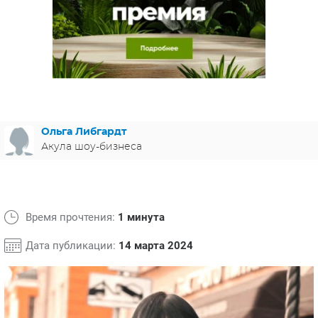
ЯПОНИЯ
СВЕТСКИЕ НОВОСТИ
МЕЛОДРАМЫ
ИСПАНИЯ
ТЕСТЫ
ФРАНЦИЯ
СПОЙЛЕРЫ ИЗ СЕРИАЛОВ
ГЕРМАНИЯ
Ольга Либгардт
Акула шоу-бизнеса
Время прочтения:
1 минута
Дата публикации:
14 марта 2024