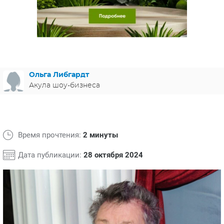
ЯПОНИЯ
СВЕТСКИЕ НОВОСТИ
МЕЛОДРАМЫ
ИСПАНИЯ
ТЕСТЫ
ФРАНЦИЯ
СПОЙЛЕРЫ ИЗ СЕРИАЛОВ
ГЕРМАНИЯ
Ольга Либгардт
Акула шоу-бизнеса
Время прочтения:
2 минуты
Дата публикации:
28 октября 2024