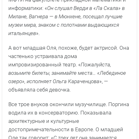
информатики: «
Он слушал Верди в «Ла Скала» в
Милане, Вагнера — в Мюнхене, посещал лучшие
музеи мира, знаком с полотнами выдающихся
итальянцев
».
А вот младшая Оля, похоже, будет актрисой. Она
частенько устраивала дома
импровизированный театр. «
Пожалуйста,
возьмите билеты, занимайте места… «Лебединое
озеро», исполняет Ольга Караченцова
», —
объявляла себя девочка.
Все трое внуков окончили музучилище. Поргина
водила их в консерваторию. Показывала
архитектурные и культурные
достопримечательности в Европе. О младшей
Оле так говорит: «
С трех лет она занимается