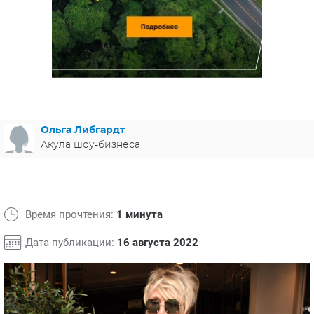
ЯПОНИЯ
СВЕТСКИЕ НОВОСТИ
МЕЛОДРАМЫ
ИСПАНИЯ
ТЕСТЫ
ФРАНЦИЯ
СПОЙЛЕРЫ ИЗ СЕРИАЛОВ
ГЕРМАНИЯ
Ольга Либгардт
Акула шоу-бизнеса
Время прочтения:
1 минута
Дата публикации:
16 августа 2022