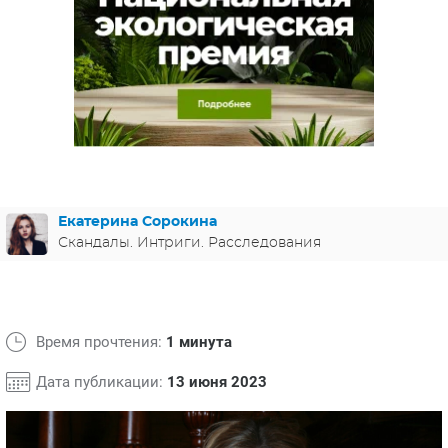
ЯПОНИЯ
СВЕТСКИЕ НОВОСТИ
МЕЛОДРАМЫ
ИСПАНИЯ
ТЕСТЫ
ФРАНЦИЯ
СПОЙЛЕРЫ ИЗ СЕРИАЛОВ
ГЕРМАНИЯ
Екатерина Сорокина
Скандалы. Интриги. Расследования
Время прочтения:
1 минута
Дата публикации:
13 июня 2023