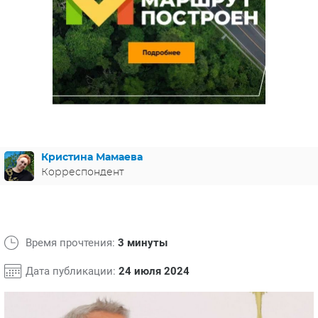
ЯПОНИЯ
СВЕТСКИЕ НОВОСТИ
МЕЛОДРАМЫ
ИСПАНИЯ
ТЕСТЫ
ФРАНЦИЯ
СПОЙЛЕРЫ ИЗ СЕРИАЛОВ
ГЕРМАНИЯ
Кристина Мамаева
Корреспондент
Время прочтения:
3 минуты
Дата публикации:
24 июля 2024