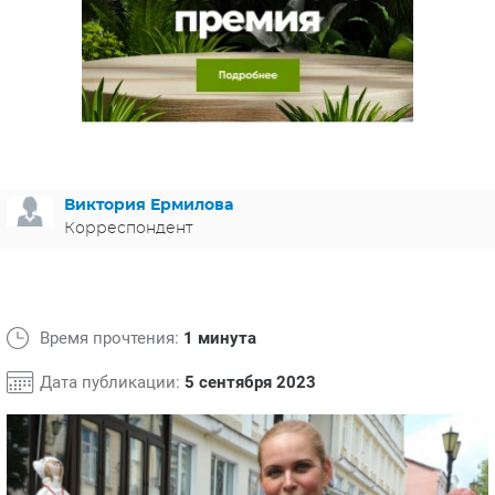
ЯПОНИЯ
СВЕТСКИЕ НОВОСТИ
МЕЛОДРАМЫ
ИСПАНИЯ
ТЕСТЫ
ФРАНЦИЯ
СПОЙЛЕРЫ ИЗ СЕРИАЛОВ
ГЕРМАНИЯ
Виктория Ермилова
Корреспондент
Время прочтения:
1 минута
Дата публикации:
5 сентября 2023