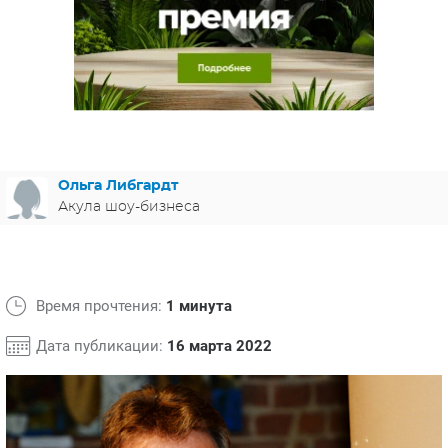
ЯПОНИЯ
СВЕТСКИЕ НОВОСТИ
МЕЛОДРАМЫ
ИСПАНИЯ
ТЕСТЫ
ФРАНЦИЯ
СПОЙЛЕРЫ ИЗ СЕРИАЛОВ
ГЕРМАНИЯ
Ольга Либгардт
Акула шоу-бизнеса
Время прочтения:
1 минута
Дата публикации:
16 марта 2022