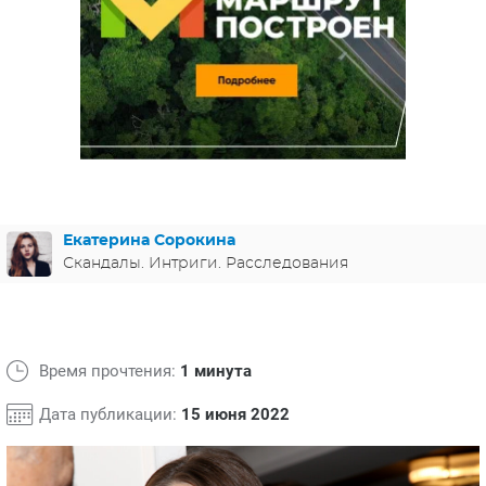
ЯПОНИЯ
СВЕТСКИЕ НОВОСТИ
МЕЛОДРАМЫ
ИСПАНИЯ
ТЕСТЫ
ФРАНЦИЯ
СПОЙЛЕРЫ ИЗ СЕРИАЛОВ
ГЕРМАНИЯ
Екатерина Сорокина
Скандалы. Интриги. Расследования
Время прочтения:
1 минута
Дата публикации:
15 июня 2022