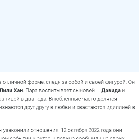
в отличной форме, следя за собой и своей фигурой. Он
Лили Хан
. Пара воспитывает сыновей —
Дэвида
и
разницей в два года. Влюбленные часто делятся
знаются друг другу в любви и хвастаются идиллией в
н узаконили отношения. 12 октября 2022 года они
ом событии и актер, и певица сообщили на своих