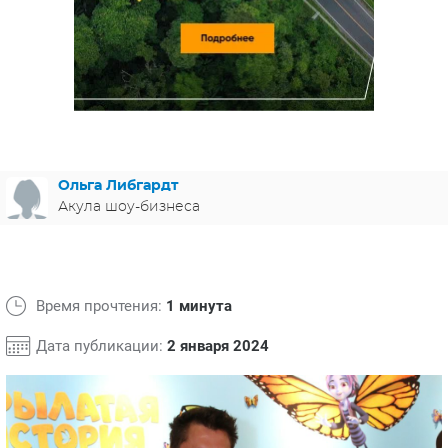
ЯПОНИЯ
СВЕТСКИЕ НОВОСТИ
МЕЛОДРАМЫ
ИСПАНИЯ
ТЕСТЫ
ФРАНЦИЯ
СПОЙЛЕРЫ ИЗ СЕРИАЛОВ
ГЕРМАНИЯ
Ольга Либгардт
Акула шоу-бизнеса
Время прочтения:
1 минута
Дата публикации:
2 января 2024