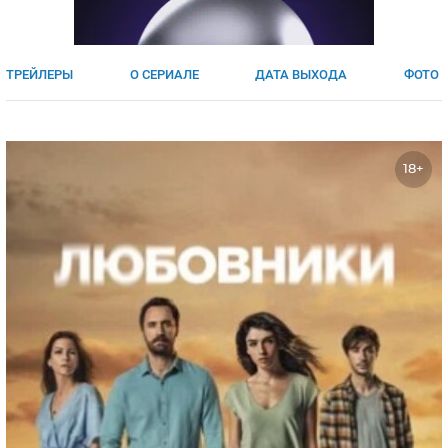
ЯПОНИЯ
СВЕТСКИЕ НОВОСТИ
МЕЛОДРАМЫ
ИСПАНИЯ
ТЕСТЫ
ТРЕЙЛЕРЫ
О СЕРИАЛЕ
ДАТА ВЫХОДА
ФОТО
ФРАНЦИЯ
СПОЙЛЕРЫ ИЗ СЕРИАЛОВ
ГЕРМАНИЯ
18+