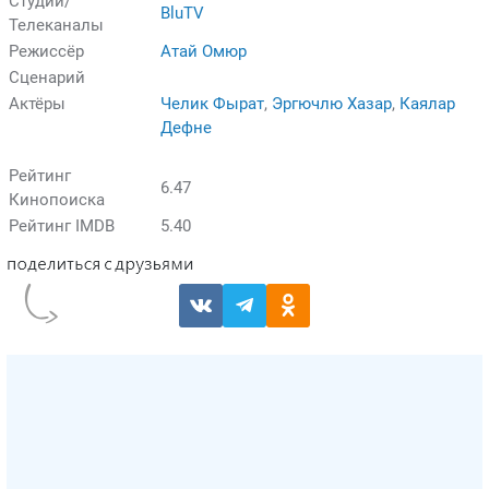
Студии/
BluTV
Телеканалы
Режиссёр
Атай Омюр
Сценарий
Актёры
Челик Фырат
,
Эргючлю Хазар
,
Каялар
Дефне
Рейтинг
6.47
Кинопоиска
Рейтинг IMDB
5.40