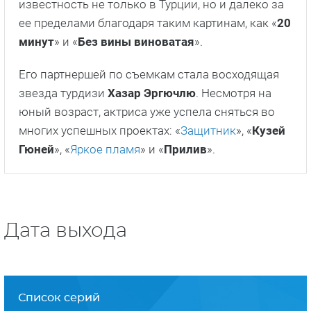
Сценаристом стал
Дениз Акчай
. Именно ему
поклонники турецких сериалов признательны за
такие работы, как «
Бесконечная любовь
» и
«
Расскажи мне, как любить
».
Режиссером стал
Омюр Атай
, создатель таких
проектов, как «
Невинность
», «
Братья
» и «
Сказка
о Стамбуле
».
Главного героя играет
Фырат Челик
. Он получил
известность не только в Турции, но и далеко за
ее пределами благодаря таким картинам, как «
20
минут
» и «
Без вины виноватая
».
Его партнершей по съемкам стала восходящая