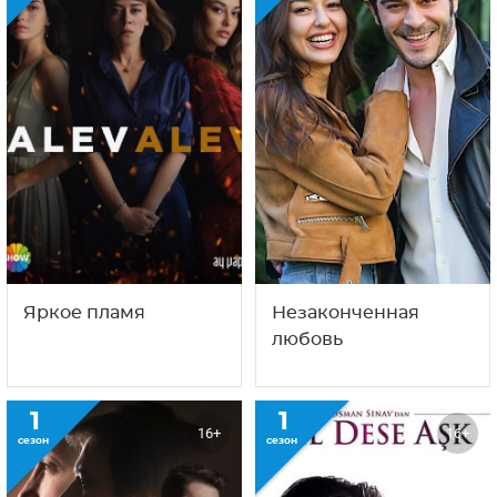
С этим сериалом смотрят
также
1
1
16+
16+
сезон
сезон