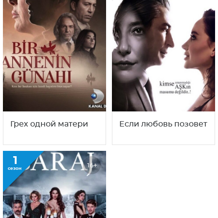
Яркое пламя
Незаконченная
любовь
1
1
16+
16+
сезон
сезон