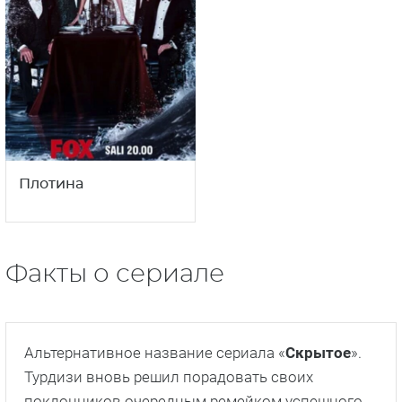
Грех одной матери
Если любовь позовет
1
16+
сезон