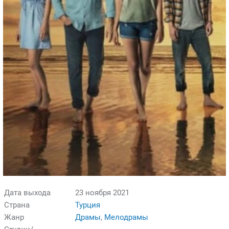
Дата выхода
23 ноября 2021
Страна
Турция
Жанр
Драмы
,
Мелодрамы