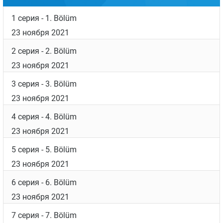
звезда турдизи
Хазар Эргючлю
. Несмотря на
юный возраст, актриса уже успела сняться во
многих успешных проектах: «
Защитник
», «
Кузей
Гюней
», «
Яркое пламя
» и «
Прилив
».
Дата выхода
Список серий
1 серия
- 1. Bölüm
23 ноября 2021
2 серия
- 2. Bölüm