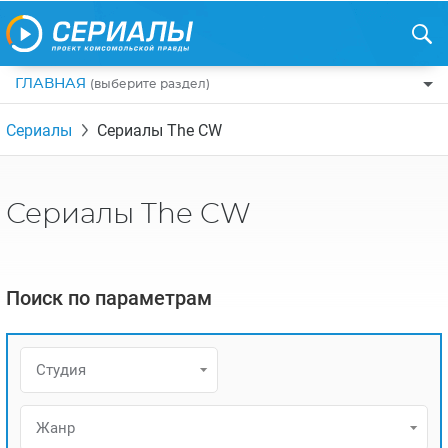
ГЛАВНАЯ
(выберите раздел)
ПО ЖАНРАМ
Сериалы
Сериалы The CW
КОМЕДИИ
ПО СТРАНАМ
ДРАМЫ
США
РЕЦЕНЗИИ
Сериалы The CW
УЖАСЫ
РОССИЯ
НА ВЫХОДНЫЕ
БОЕВИКИ
АНГЛИЯ
НОВОСТИ
Поиск по параметрам
ТРИЛЛЕРЫ
ИТАЛИЯ
ИНТЕРЕСНО
ФЭНТЕЗИ
ТУРЦИЯ
НОВОСТИ ТУРЕЦКИХ СЕРИАЛОВ
Студия
ДЕТЕКТИВЫ
УКРАИНА
АЗИАТСКИЕ СЕРИАЛЫ
КРИМИНАЛ
КАНАДА
Жанр
ИНТЕРВЬЮ
ФАНТАСТИКА