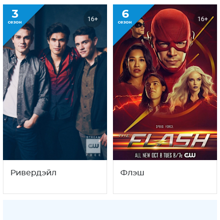
3
6
16+
16+
сезон
сезон
Ривердэйл
Флэш