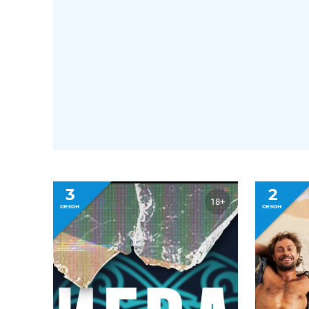
3
2
18+
сезон
сезон