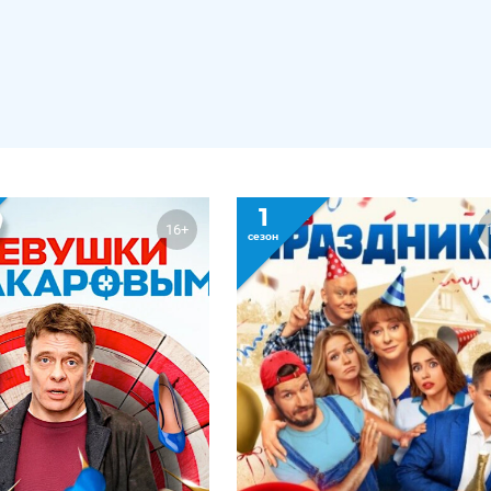
1
16+
сезон