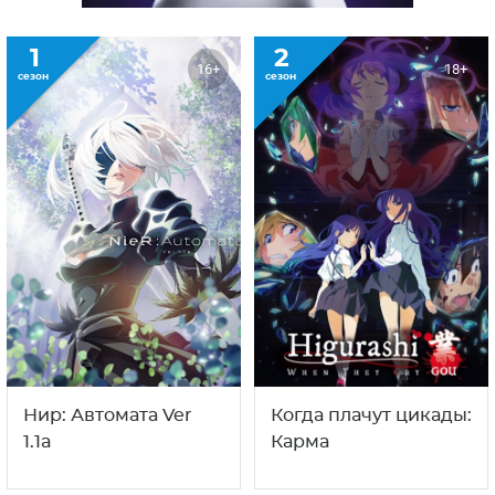
1
2
16+
18+
сезон
сезон
Нир: Автомата Ver
Когда плачут цикады:
1.1a
Карма