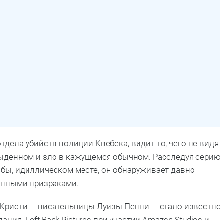
тдела убийств полиции Квебека, видит то, чего не видя
обыденном и зло в кажущемся обычном. Расследуя сери
 бы, идиллическом месте, он обнаруживает давно
енными призраками.
 Кристи — писательницы Луизы Пенни — стало известн
ания Left Bank Pictures при участии Amazon Studios и