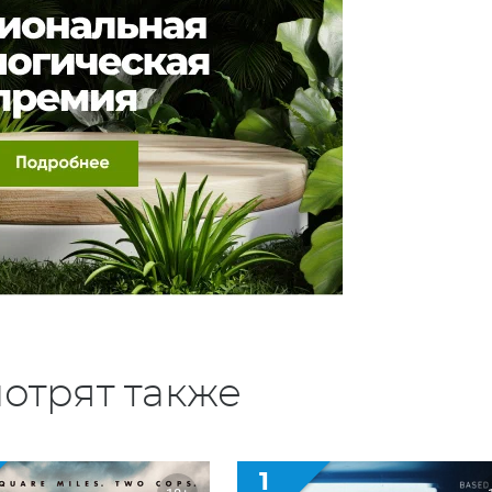
отрят также
1