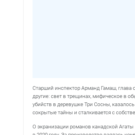
Старший инспектор Арманд Гамаш, глава о
другие: свет в трещинах, мифическое в 
убийств в деревушке Три Сосны, казалось
сокрытые тайны и сталкивается с собств
О экранизации романов канадской Агаты
в 2020 году. За производство взялась комп