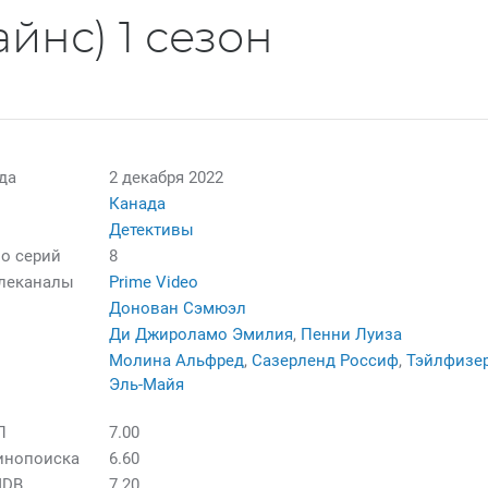
йнс) 1 сезон
да
2 декабря 2022
Канада
Детективы
о серий
8
елеканалы
Prime Video
Донован Сэмюэл
Ди Джироламо Эмилия
,
Пенни Луиза
Молина Альфред
,
Сазерленд Россиф
,
Тэйлфизе
Эль-Майя
П
7.00
инопоиска
6.60
MDB
7.20