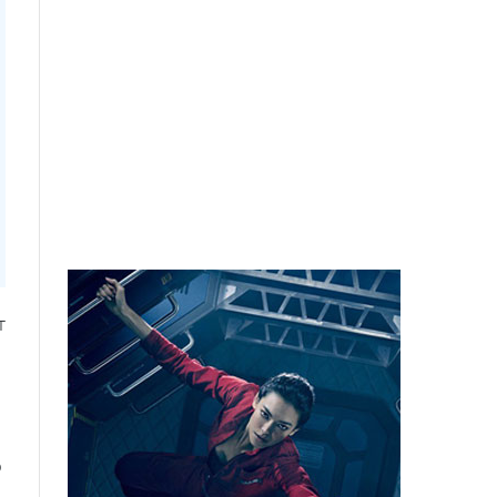
т
ю
о