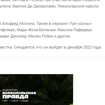
ыступила Эмилия Ди Джироламо. Режиссерское кресло
 Альфред Молина. Также в сериале «Три сосны»
йлфизерс, Мари-Жозе Беланже, Максим Лаферрье,
мари Дансмор, Милен Робик и другие.
естна. Ожидается, что он выйдет в декабре 2022 года.