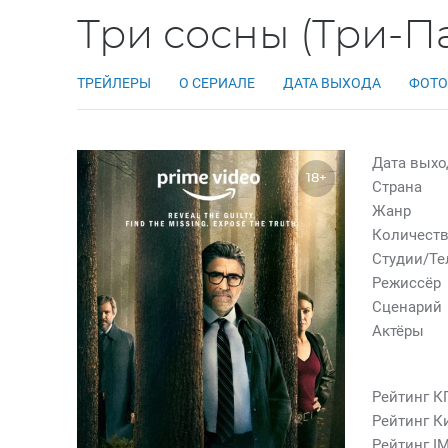
Три сосны (Три-Па
ТРЕЙЛЕРЫ
О СЕРИАЛЕ
ДАТА ВЫХОДА
ФОТО
Дата выхо
18+
Страна
Жанр
Количеств
Студии/Т
Режиссёр
Сценарий
Актёры
Рейтинг К
Рейтинг К
Рейтинг I