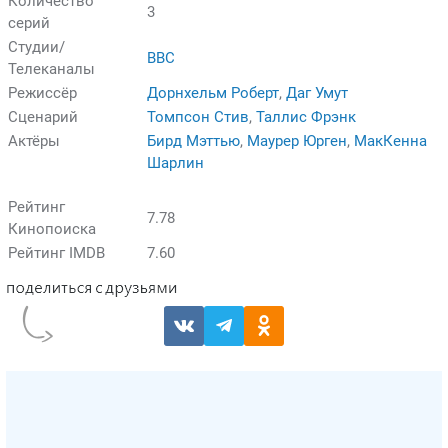
Количество
3
серий
Студии/
BBC
Телеканалы
Режиссёр
Дорнхельм Роберт
,
Даг Умут
Сценарий
Томпсон Стив
,
Таллис Фрэнк
Актёры
Бирд Мэттью
,
Маурер Юрген
,
МакКенна
Шарлин
Рейтинг
7.78
Кинопоиска
Рейтинг IMDB
7.60