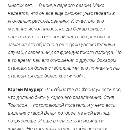
Актеры о сериале
Мэтью Бирд
:
«У Фрейда есть все эти новые идеи
о человеческом поведении, которые волнуют
Макса. И когда ему что-то приходит в голову, он
доводит их до конца, к большому разочарованию.
Оскара. Они входят в длинный ряд странных пар,
которых мы видели в фильмах на протяжении
многих лет. … В конце первого сезона Макс
надеется, что он все еще сможет участвовать в
уголовных расследованиях. К счастью, его
желание исполнилось, когда Оскар пришел
навестить его в его новой частной практике и