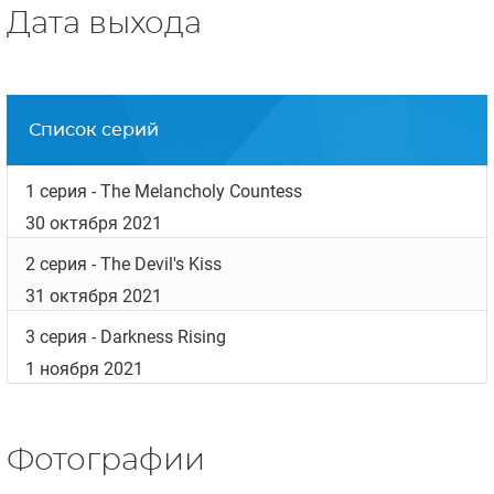
группе.
В цикле про Либермана на данный момент
вышло 7 книг.
Фрэнк Таллис получил премию писателей от
Совета по делам искусств Великобритании в
1999 и премию «Новые лондонские писатели»
Лондонского совета по искусству в 2000.
Дата выхода
Список серий