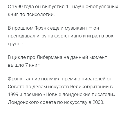
Факты о сериале
Автор романов «Записки Либермана»
Фрэнк
Таллис
— клинический психолог,
специализирующийся на обсессивно-
компульсивном расстройстве (ОКР).
Преподавал клиническую психологию и
неврологию в Королевском колледже Лондона.
С 1990 года он выпустил 11 научно-популярных
книг по психологии.
В прошлом Фрэнк еще и музыкант — он
преподавал игру на фортепиано и играл в рок-