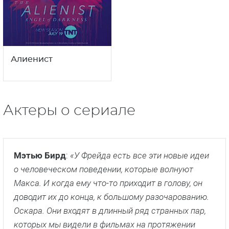
Шерлок
Фрейд
2
18+
сезон
Алиенист