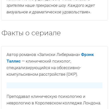
заманил его обратно в еще один увлекательный
случай, созревший для фрейдистского подхода. Но
в то время как его отношения с другом Оскаром
становятся более стабильными, его личная жизнь
становится еще более хаотичной»
.
Юрген Маурер
:
«В «Убийстве по Фрейду» есть все,
что должно быть у хорошего развлечения. Стив
Томпсон — потрясающий писатель, и у него есть
видение старой Вены, которое, на мой взгляд,
потрясающе. И еще в нем есть криминал и
комикс. Не могу дождаться, чтобы показать
зрителям наше прекрасное шоу. Каждого ждет
визуальное и драматическое удовольствие»
.