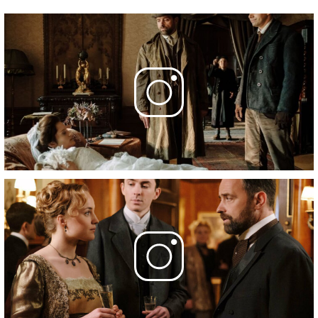
1 серия
- The Melancholy Countess
30 октября 2021
2 серия
- The Devil's Kiss
31 октября 2021
3 серия
- Darkness Rising
1 ноября 2021
Фотографии