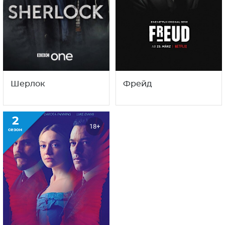
С этим сериалом смотрят
также
1
12+
18+
сезон