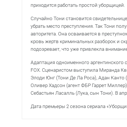
приходится работать простой уборщицей.
Случайно Тони становится свидетельнице
убрать место преступления. Так Тони пол
авторитета. Она осваивается в преступном
кровь жертв криминальных разборок и ск
подозревает, что уже привлекла внимание
Адаптация одноименного аргентинского се
FOX. Сценаристом выступила Миранда Кв
Элоди Юнг (Тони Де Ла Роса), Адан Канто (
Оливер Хадсон (агент ФБР Гаррет Миллер),
Себастьян Ласалль (Лука, сын Тони). В ап
Дата премьеры 2 сезона сериала «Уборщиц