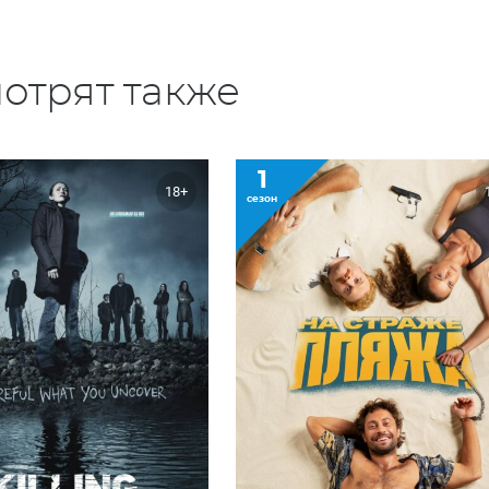
отрят также
1
18+
сезон