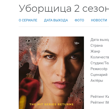
Уборщица 2 сезо
О СЕРИАЛЕ
ДАТА ВЫХОДА
ФОТО
НОВОСТИ
Дата выхо
18+
Страна
Жанр
Количеств
Студии/Т
Режиссёр
Сценарий
Актёры
Рейтинг К
Рейтинг I