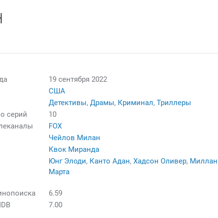
н
да
19 сентября 2022
США
Детективы
,
Драмы
,
Криминал
,
Триллеры
о серий
10
елеканалы
FOX
Чейлов Милан
Квок Миранда
Юнг Элоди
,
Канто Адан
,
Хадсон Оливер
,
Миллан
Марта
инопоиска
6.59
MDB
7.00