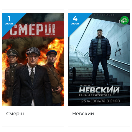
1
4
16+
сезон
сезон
Смерш
Невский