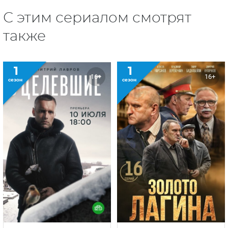
С этим сериалом смотрят
также
1
1
16+
16+
сезон
сезон