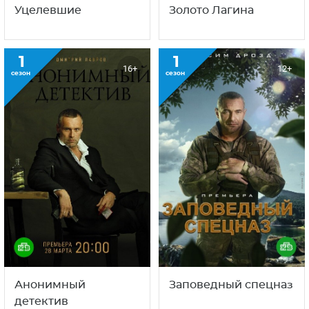
Уцелевшие
Золото Лагина
1
1
16+
12+
сезон
сезон
Анонимный
Заповедный спецназ
детектив