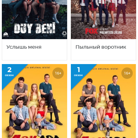
Услышь меня
Пыльный воротник
2
1
16+
16+
сезон
сезон