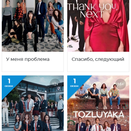
У меня проблема
Спасибо, следующий
1
1
12+
16+
сезон
сезон