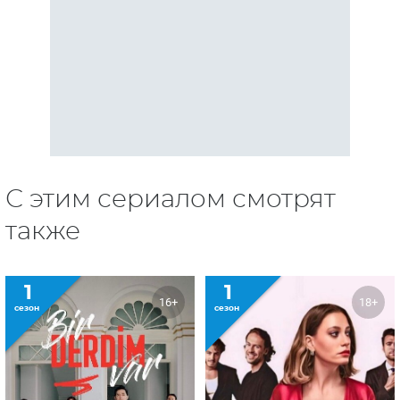
С этим сериалом смотрят
также
1
1
16+
18+
сезон
сезон