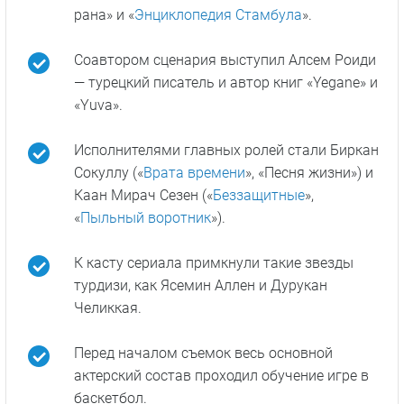
рана» и «
Энциклопедия Стамбула
».
Соавтором сценария выступил Алсем Роиди
— турецкий писатель и автор книг «Yegane» и
«Yuva».
Исполнителями главных ролей стали Биркан
Сокуллу («
Врата времени
», «Песня жизни») и
Каан Мирач Сезен («
Беззащитные
»,
«
Пыльный воротник
»).
К касту сериала примкнули такие звезды
турдизи, как Ясемин Аллен и Дурукан
Челиккая.
Перед началом съемок весь основной
актерский состав проходил обучение игре в
баскетбол.