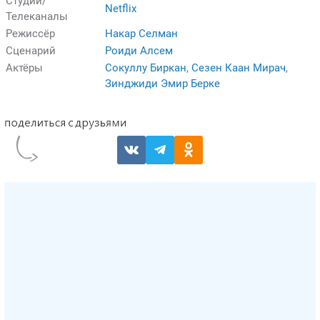
Студии/
Netflix
Телеканалы
Режиссёр
Накар Селман
Сценарий
Роиди Алсем
Актёры
Сокуллу Биркан
,
Сезен Каан Мирач
,
Зинджиди Эмир Берке