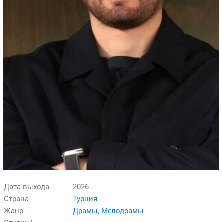
Дата выхода
2026
Страна
Турция
Жанр
Драмы
,
Мелодрамы