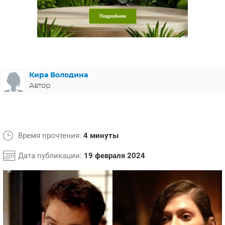
ЯПОНИЯ
СВЕТСКИЕ НОВОСТИ
МЕЛОДРАМЫ
ИСПАНИЯ
ТЕСТЫ
ФРАНЦИЯ
СПОЙЛЕРЫ ИЗ СЕРИАЛОВ
ГЕРМАНИЯ
Кира Володина
Автор
Время прочтения:
4 минуты
Дата публикации:
19 февраля 2024