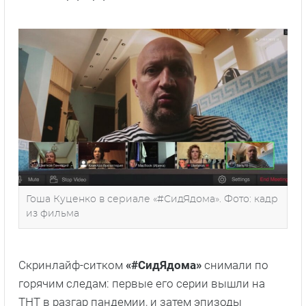
Гоша Куценко в сериале «#СидЯдома». Фото: кадр
из фильма
Скринлайф-ситком
«#СидЯдома»
снимали по
горячим следам: первые его серии вышли на
ТНТ в разгар пандемии, и затем эпизоды