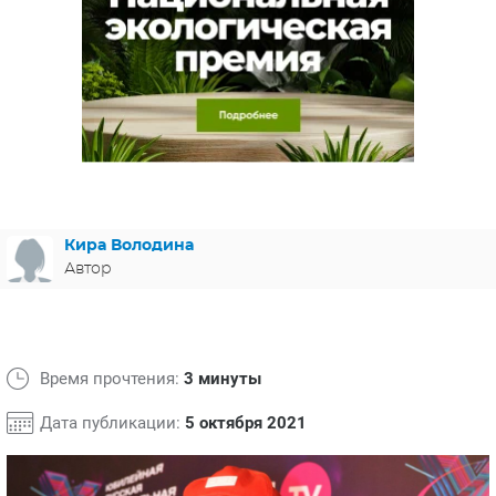
ЯПОНИЯ
СВЕТСКИЕ НОВОСТИ
МЕЛОДРАМЫ
ИСПАНИЯ
ТЕСТЫ
ФРАНЦИЯ
СПОЙЛЕРЫ ИЗ СЕРИАЛОВ
ГЕРМАНИЯ
Кира Володина
Автор
Время прочтения:
3 минуты
Дата публикации:
5 октября 2021