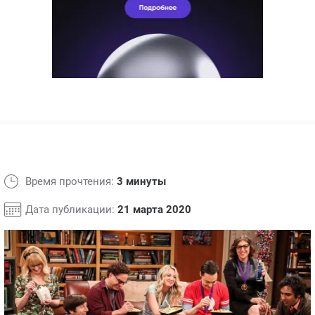
ЯПОНИЯ
СВЕТСКИЕ НОВОСТИ
МЕЛОДРАМЫ
ИСПАНИЯ
ТЕСТЫ
ФРАНЦИЯ
СПОЙЛЕРЫ ИЗ СЕРИАЛОВ
ГЕРМАНИЯ
Время прочтения:
3 минуты
Дата публикации:
21 марта 2020