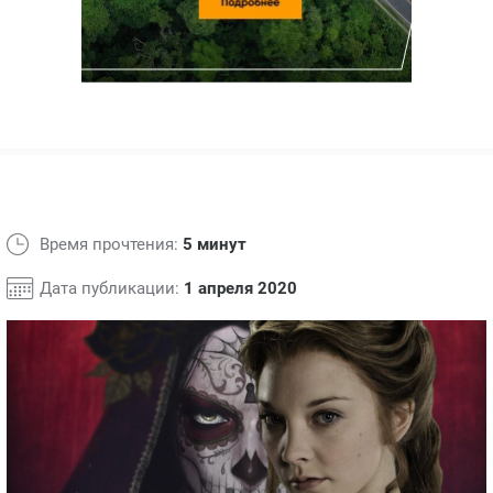
ЯПОНИЯ
СВЕТСКИЕ НОВОСТИ
МЕЛОДРАМЫ
ИСПАНИЯ
ТЕСТЫ
ФРАНЦИЯ
СПОЙЛЕРЫ ИЗ СЕРИАЛОВ
ГЕРМАНИЯ
Время прочтения:
5 минут
Дата публикации:
1 апреля 2020