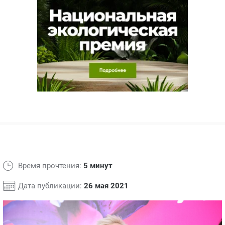
ЯПОНИЯ
СВЕТСКИЕ НОВОСТИ
МЕЛОДРАМЫ
ИСПАНИЯ
ТЕСТЫ
ФРАНЦИЯ
СПОЙЛЕРЫ ИЗ СЕРИАЛОВ
ГЕРМАНИЯ
Время прочтения:
5 минут
Дата публикации:
26 мая 2021