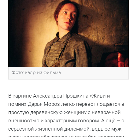
Фото: кадр из фильма
В картине Александра Прошкина «Живи и
помни» Дарья Мороз легко перевоплощается в
простую деревенскую женщину с невзрачной
внешностью и характерным говором. А ещё – с
серьёзной жизненной дилеммой, ведь её муж
оказывается сбежавшим с поле боя дезертиром,