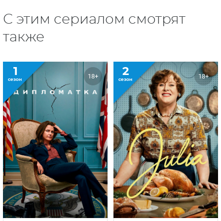
С этим сериалом смотрят
также
1
2
18+
18+
сезон
сезон