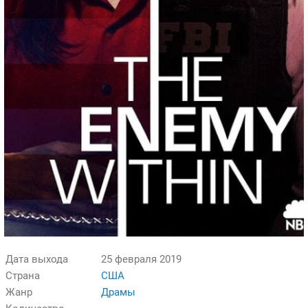
Дата выхода
25 февраля 2019
Страна
США
Жанр
Драмы