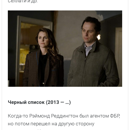
Селлати
и др.
Черный список (2013 — …)
Когда-то Рэймонд Реддингтон был агентом ФБР,
но потом перешел на другую сторону