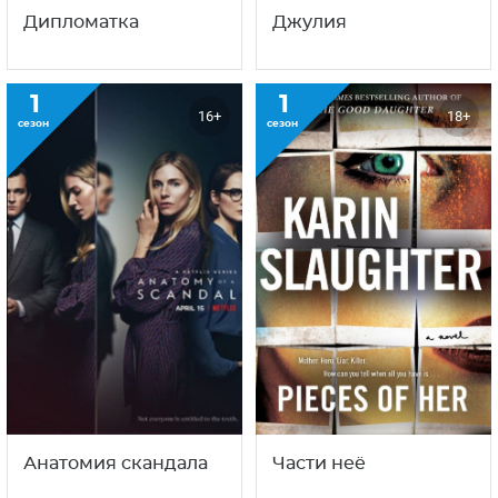
Дипломатка
Джулия
1
1
16+
18+
сезон
сезон
Анатомия скандала
Части неё