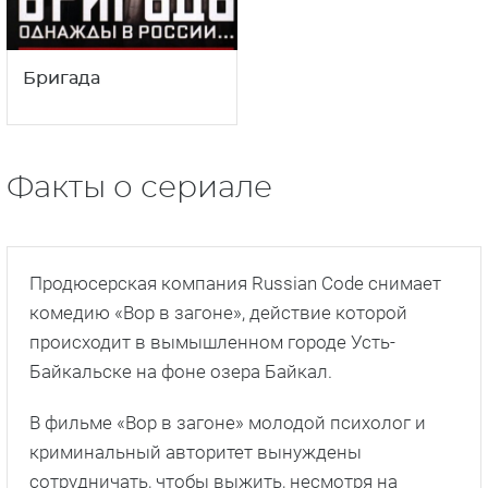
комедию «Вор в загоне», действие которой
происходит в вымышленном городе Усть-
Байкальске на фоне озера Байкал.
В фильме «Вор в загоне» молодой психолог и
криминальный авторитет вынуждены
сотрудничать, чтобы выжить, несмотря на
противоположные принципы.
Режиссером фильма «Вор в загоне» стал Артем
Лемперт, известный по сериалам «Ольга» и
«Тополиный пух».
Оператором-постановщиком фильма выступил
Артем Емельянов, работавший над сериалом
«Фрау».