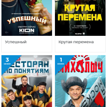
Ресторан по
Просто Михалыч
понятиям
2
1
18+
16+
сезон
сезон