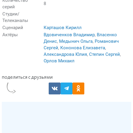
Количество
8
серий
Студии/
Телеканалы
Сценарий
Карташов Кирилл
Актёры
Вдовиченков Владимир
,
Власенко
Денис
,
Медынич Ольга
,
Романович
Сергей
,
Кононова Елизавета
,
Александрова Юлия
,
Степин Сергей
,
Орлов Михаил