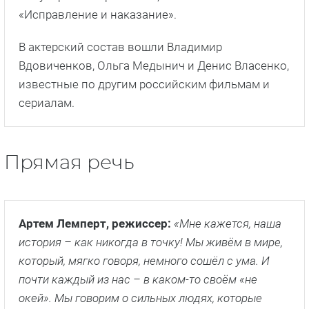
Артем Лемперт, режиссер:
«Мне кажется, наша
история – как никогда в точку! Мы живём в мире,
который, мягко говоря, немного сошёл с ума. И
почти каждый из нас – в каком-то своём «не
окей». Мы говорим о сильных людях, которые
вдруг теряются, и о тех, кто раньше казался
слишком «мягким», но становится ключом к
спасению. Мы говорим об этом через иронию, свет
и живую комедию. И ещё – у нас невероятный
актёрский состав. Актеры настолько точно
попадают в свои образы, что мы не просто делаем
проект, а каждый день получаем кайф от того, как
рождается эта история. Каждый съемочный день
– это как групповая терапия, только с экшеном».
Денис Власенко, актер:
«Я был знаком с