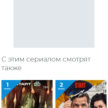
также
1
2
18+
18+
сезон
сезон
Айда!
Инспектор Гаврилов