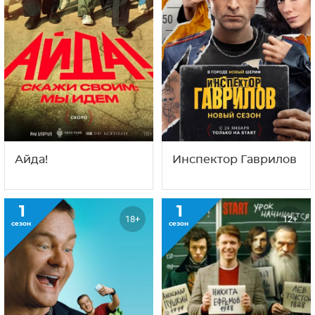
1
1
18+
12+
сезон
сезон
Успешный
Крутая перемена
3
1
18+
18+
сезон
сезон