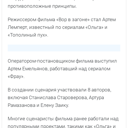
В создании сценария участвовали 8 авторов,
включая Станислава Староверова, Артура
Рамазанова и Елену Заику.
Многие сценаристы фильма ранее работали над
популярными проектами, такими как «Ольга» и
«Исправление и наказание».
В актерский состав вошли Владимир
Вдовиченков, Ольга Медынич и Денис Власенко,
известные по другим российским фильмам и
сериалам.
Прямая речь