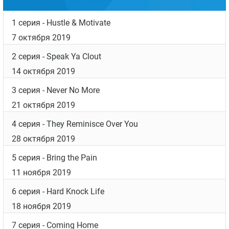
сын, который с отцом в давней ссоре.
В ролях: Фрэнк Грилло, Киле Санчес, Мэтт Лауриа и
др.
Дата выхода
Список серий
1 серия
- Hustle & Motivate
7 октября 2019
2 серия
- Speak Ya Clout