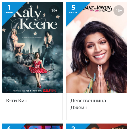
С этим сериалом смотрят
также
1
5
16+
16+
сезон
сезон