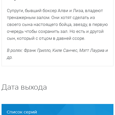
«Огни ночной пятницы»
Средняя школа «Диллон Хай» славится
футболистами и фанатами (речь идет об
американском футболе). Однажды в «Диллон
Хай» назначают нового тренера Эрика Тейлора.
Тейлор не сразу находит общий язык с
подопечными.
В ролях: Кайл Чандлер, Конни Бриттон, Тейлор
Китч и др.
«Королевство»
Супруги, бывший боксер Алви и Лиза, владеют
тренажерным залом. Они хотят сделать из
своего сына настоящего бойца, звезду, в первую
очередь чтобы сохранить зал. Но есть и другой