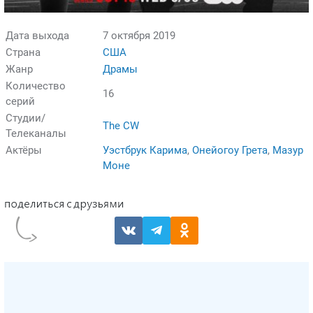
Дата выхода
7 октября 2019
Страна
США
Жанр
Драмы
Количество
16
серий
Студии/
The CW
Телеканалы
Актёры
Уэстбрук Карима
,
Онейогоу Грета
,
Мазур
Моне