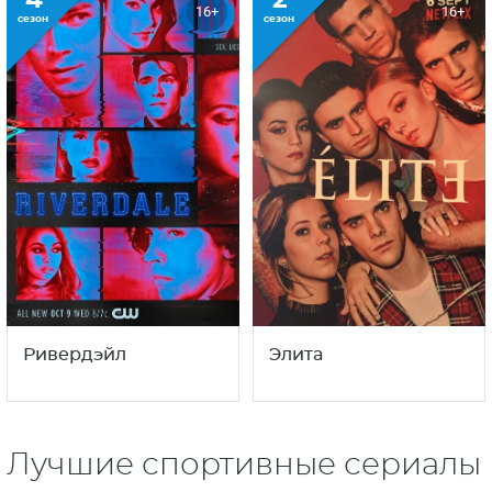
Кэти Кин
Девственница
Джейн
4
2
16+
16+
сезон
сезон