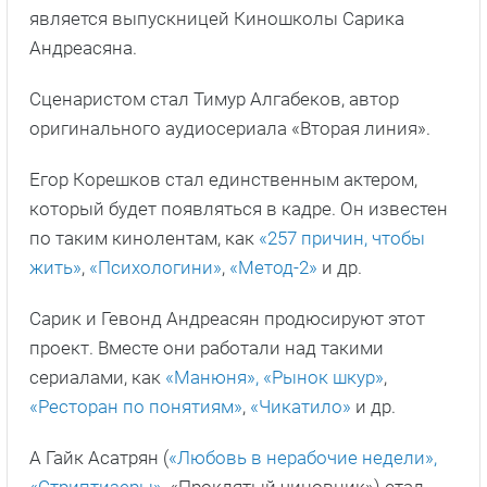
является выпускницей Киношколы Сарика
Андреасяна.
Сценаристом стал Тимур Алгабеков, автор
оригинального аудиосериала «Вторая линия».
Егор Корешков стал единственным актером,
который будет появляться в кадре. Он известен
по таким кинолентам, как
«257 причин, чтобы
жить»
,
«Психологини»
,
«Метод-2»
и др.
Сарик и Гевонд Андреасян продюсируют этот
проект. Вместе они работали над такими
сериалами, как
«Манюня»,
«Рынок шкур»
,
«Ресторан по понятиям»
,
«Чикатило»
и др.
А Гайк Асатрян (
«Любовь в нерабочие недели»,