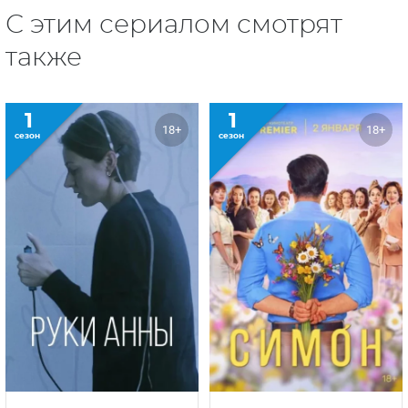
С этим сериалом смотрят
также
1
1
18+
18+
сезон
сезон