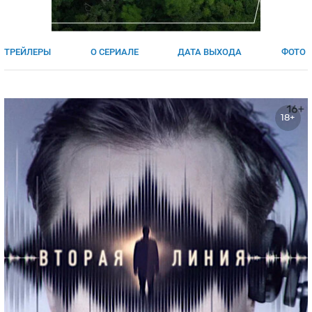
ЯПОНИЯ
СВЕТСКИЕ НОВОСТИ
МЕЛОДРАМЫ
ИСПАНИЯ
ТЕСТЫ
ТРЕЙЛЕРЫ
О СЕРИАЛЕ
ДАТА ВЫХОДА
ФОТО
ФРАНЦИЯ
СПОЙЛЕРЫ ИЗ СЕРИАЛОВ
ГЕРМАНИЯ
18+