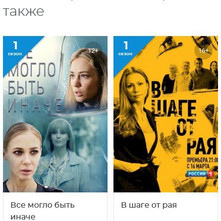
также
1
1
12+
16+
сезон
сезон
Все могло быть
В шаге от рая
иначе