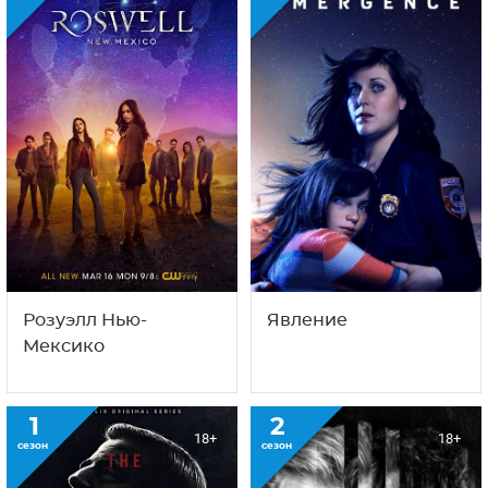
Розуэлл Нью-
Явление
Мексико
1
2
18+
18+
сезон
сезон