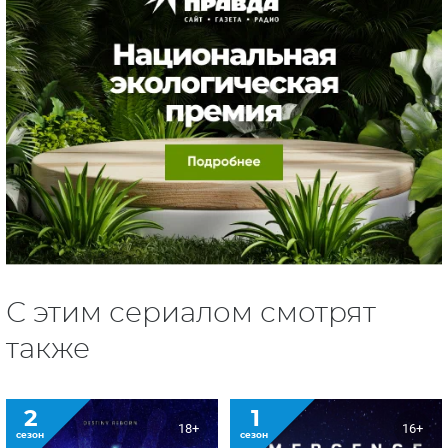
С этим сериалом смотрят
также
2
1
18+
16+
сезон
сезон