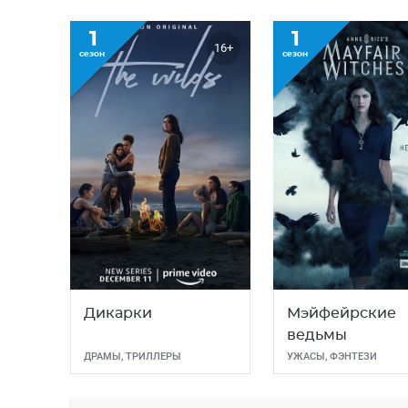
1
1
16+
сезон
сезон
Дикарки
Мэйфейрские
ведьмы
ДРАМЫ
,
ТРИЛЛЕРЫ
УЖАСЫ
,
ФЭНТЕЗИ