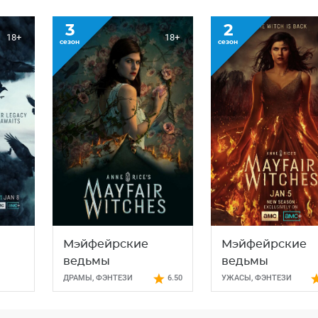
3
2
18+
18+
сезон
сезон
Мэйфейрские
Мэйфейрские
ведьмы
ведьмы
ДРАМЫ
,
ФЭНТЕЗИ
6.50
УЖАСЫ
,
ФЭНТЕЗИ