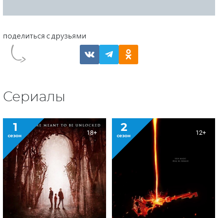
Сериалы
1
2
18+
12+
сезон
сезон