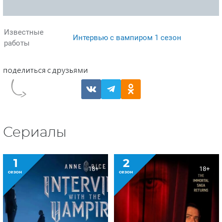
Известные
Интервью с вампиром 1 сезон
работы
Сериалы
1
2
18+
18+
сезон
сезон