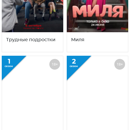
Трудные подростки
Миля
1
2
18+
18+
сезон
сезон